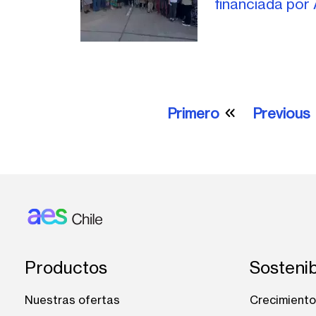
financiada por
Paginación
Primero
Previous
Primera página
Pági
Footer: Chile
Productos
Sostenib
Nuestras ofertas
Crecimiento 