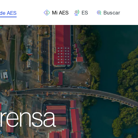
ES
Buscar
 de AES
rensa