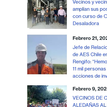
Vecinos y vecin
amplían sus pos
con curso de O
Desaladora
Febrero 21, 20
Jefe de Relaci
de AES Chile e
Rengifo: “Hem
11 mil personas
acciones de inv
Febrero 9, 20
VECINOS DE 
ALEDAÑAS AL