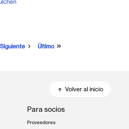
ulchén
Siguiente
Último
a
Siguiente página
Última página
Volver al inicio
Para socios
Proveedores