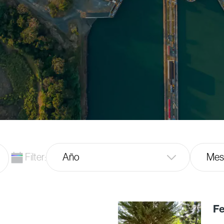
Filter:
Año
Mes
Fe