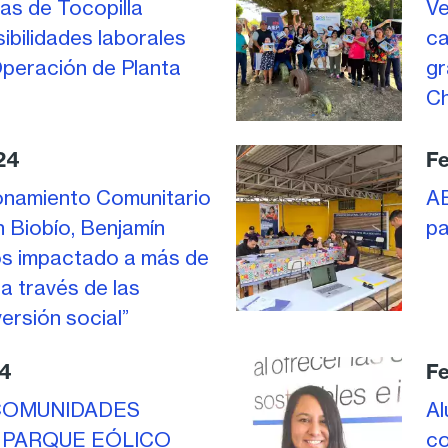
as de Tocopilla
Ve
ibilidades laborales
ca
peración de Planta
gr
Ch
24
Fe
onamiento Comunitario
AE
n Biobío, Benjamín
pa
os impactado a más de
 a través de las
ersión social”
24
Fe
COMUNIDADES
Al
 PARQUE EÓLICO
co