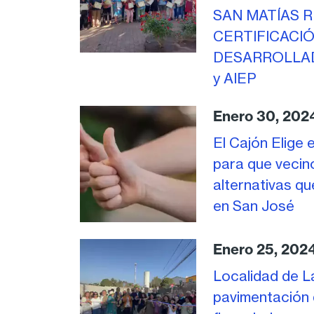
SAN MATÍAS 
CERTIFICACI
DESARROLLAD
y AIEP
Enero 30, 202
El Cajón Elige 
para que vecin
alternativas qu
en San José
Enero 25, 202
Localidad de L
pavimentación 