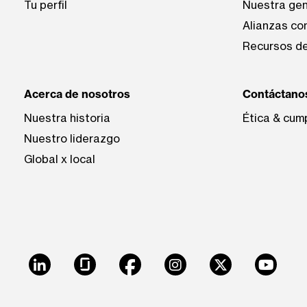
Tu perfil
Nuestra ge
Alianzas co
Recursos de
Acerca de nosotros
Contáctano
Nuestra historia
Ética & cum
Nuestro liderazgo
Global x local
LinkedIn
Glassdoor
Facebook
Instagram
X
Youtu