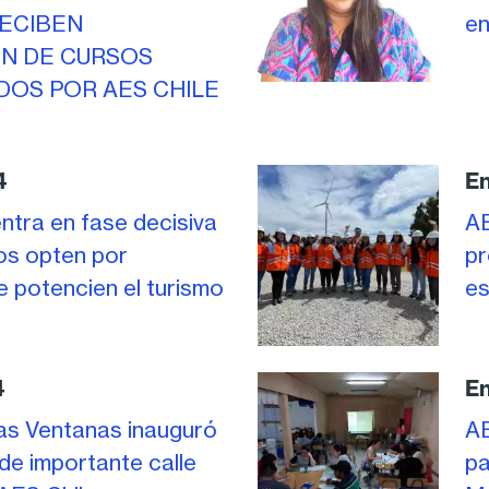
RECIBEN
en
ÓN DE CURSOS
OS POR AES CHILE
4
En
entra en fase decisiva
AE
os opten por
pr
e potencien el turismo
es
4
En
as Ventanas inauguró
AE
de importante calle
pa