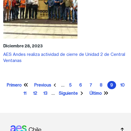
Diciembre 28, 2023
AES Andes realiza actividad de cierre de Unidad 2 de Central
Ventanas
Paginación
Primero
Previous
5
6
7
8
9
10
…
Primera página
Página anterior
Página
Página
Página
Página
Página ac
Pági
11
12
13
Siguiente
Último
…
Página
Página
Página
Siguiente página
Última página