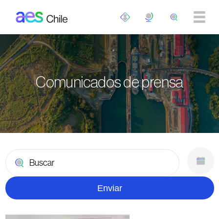
Pasar al contenido principal
Comunicados de prensa