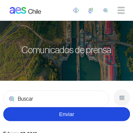
Pasar al contenido principal
Comunicados de prensa