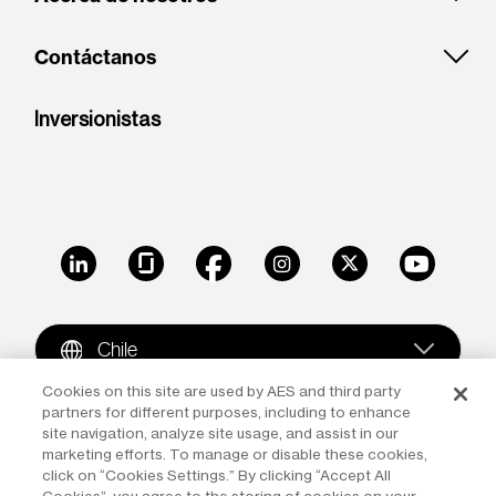
Contáctanos
Inversionistas
LinkedIn
Glassdoor
Facebook
Instagram
X
Youtube
Chile
Cookies on this site are used by AES and third party
partners for different purposes, including to enhance
Copyright © 2009-2026 The AES Corporation. All rights
site navigation, analyze site usage, and assist in our
reserved.
Terms of Use
|
Privacy
marketing efforts. To manage or disable these cookies,
click on “Cookies Settings.” By clicking “Accept All
Reproduction in whole or in part in any form or medium