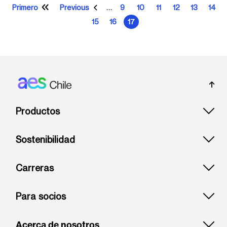
Primero
Previous
9
10
11
12
13
14
…
Primera página
Página anterior
Página
Página
Página
Página
Página
Pági
15
16
17
Página
Página
Página actual
Footer: Chile
Productos
Sostenibilidad
Carreras
Para socios
Acerca de nosotros