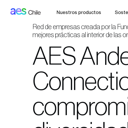
AES: Chile (main)
Pasar al contenido principal
Nuestros productos
Soste
Red de empresas creada por la Funda
mejores prácticas al interior de las 
AES Andes
Connectio
compromis