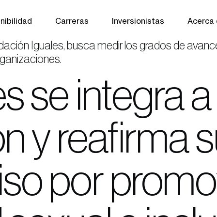
nibilidad
Carreras
Inversionistas
Acerca
ción Iguales, busca medir los grados de avance
organizaciones.
 se integra a
n y reafirma s
o por promov