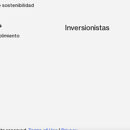
 sostenibilidad
s
Inversionistas
plimiento
be