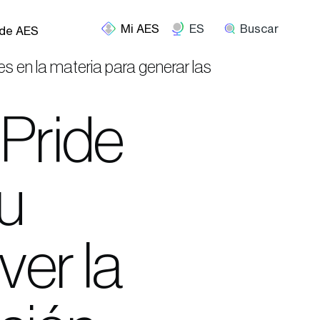
ES
Buscar
 de AES
s en la materia para generar las
 Pride
u
er la