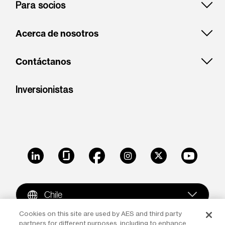
Para socios
Acerca de nosotros
Contáctanos
Inversionistas
LinkedIn
Glassdoor
Facebook
Instagram
X
Youtube
Chile
Cookies on this site are used by AES and third party
partners for different purposes, including to enhance