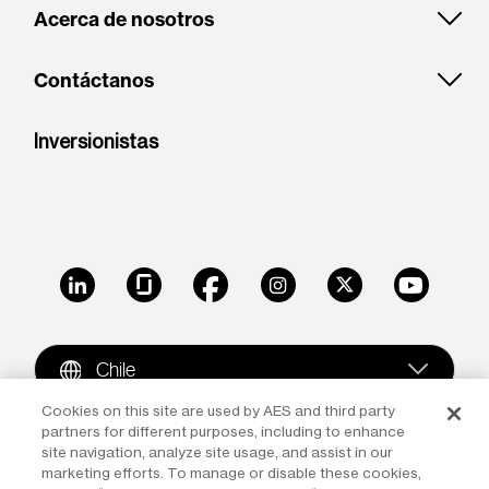
Acerca de nosotros
Contáctanos
Inversionistas
LinkedIn
Glassdoor
Facebook
Instagram
X
Youtube
Chile
Cookies on this site are used by AES and third party
partners for different purposes, including to enhance
Copyright © 2009-2026 The AES Corporation. All rights
site navigation, analyze site usage, and assist in our
reserved.
Terms of Use
|
Privacy
marketing efforts. To manage or disable these cookies,