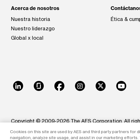
Acerca de nosotros
Contáctano
Nuestra historia
Ética & cum
Nuestro liderazgo
Global x local
LinkedIn
Glassdoor
Facebook
Instagram
X
Youtu
Copyright © 2009-2026 The AES Corporation. All rig
Cookies on this site are used by AES and third party partners for d
Reproduction in whole or in part in any form or medi
navigation, analyze site usage, and assist in our marketing efforts