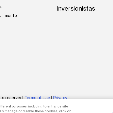
s
Inversionistas
plimiento
be
hts reserved.
Terms of Use
|
Privacy
ifferent purposes, including to enhance site
um without the express written permission of The AES Corp
. To manage or disable these cookies, click on