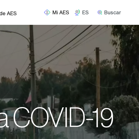
ES
Buscar
 de AES
a COVID-19